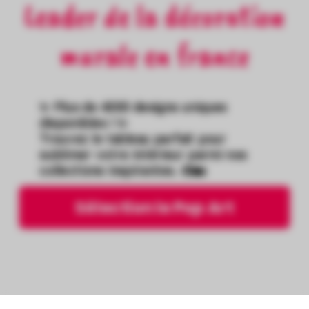
Leader de la décoration
murale en france
✨ Plus de 4000 designs uniques
disponibles ! ✨
Trouvez le tableau parfait pour
sublimer votre intérieur parmi nos
collections inspirantes. 🎨🏡
Sélection le Pop Art
Découvrez nos tableaux et affiches de films
iconiques.