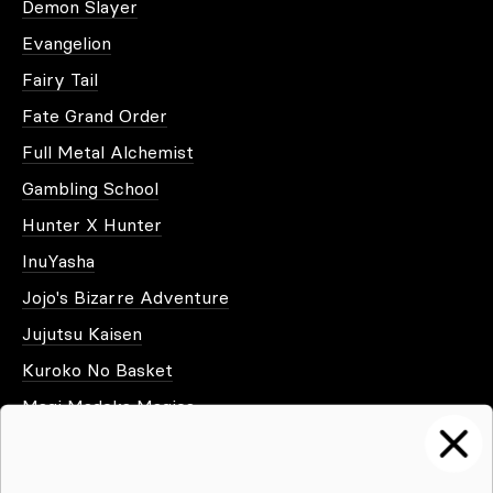
Demon Slayer
Evangelion
Fairy Tail
Fate Grand Order
Full Metal Alchemist
Gambling School
Hunter X Hunter
InuYasha
Jojo's Bizarre Adventure
Jujutsu Kaisen
Kuroko No Basket
Magi Madoka Magica
Mob Psycho
Mushoku Tensei