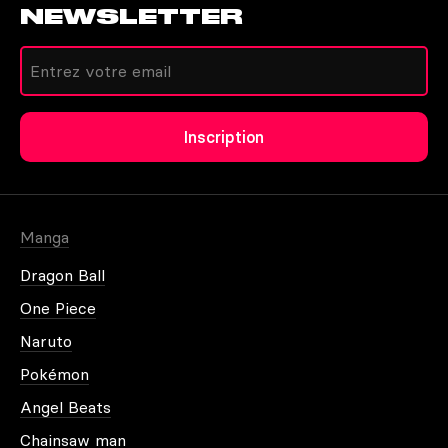
NEWSLETTER
Créer un compte
Inscription
Autres moyens de contact
Mot de passe oublié
Manga
Dragon Ball
One Piece
Naruto
Plus d'information
Pokémon
Angel Beats
Chainsaw man