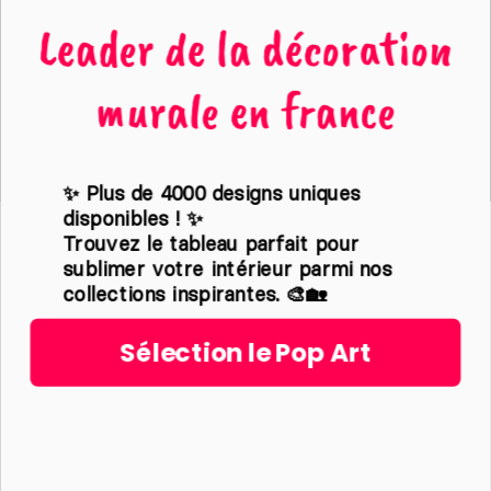
One Punch Man
Leader de la décoration
Sailor Moon
murale en france
Saint Seiya
Sakura Card Captor
The Seven Deadly Sins
✨ Plus de 4000 designs uniques
Touhou
disponibles ! ✨
Virtual Youtuber
Trouvez le tableau parfait pour
sublimer votre intérieur parmi nos
Vocaloid
collections inspirantes. 🎨🏡
Yu-Gi-Oh
Sélection le Pop Art
Tableaux imprimés
Street art
Pop art
WC & Humour