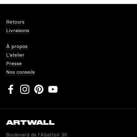
Dimensions :
Retours
Technique :
Livraisons
Châssis :
À propos
Options d'Encadrement :
L'atelier
Presse
Fidélité Artistique :
Nos conseils
ARTWALL
Boulevard de l’Abattoir 30