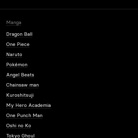
Mot de passe oublié
Manga
Dragon Ball
One Piece
Naruto
Plus d'information
Pokémon
Angel Beats
Chainsaw man
Kuroshitsuji
My Hero Academia
One Punch Man
Oshi no Ko
Tokyo Ghoul