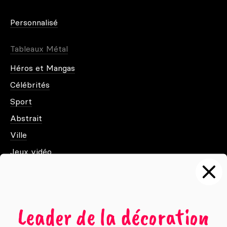
Personnalisé
Tableaux Métal
Héros et Mangas
Célébrités
Sport
Abstrait
Ville
Jeux vidéo
Animaux
Films et séries
Noir et blanc
Leader de la décoration
Nature